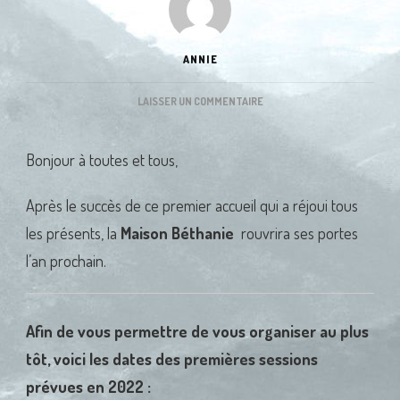
ANNIE
SUR
LAISSER UN COMMENTAIRE
MAISON
BÉTHANIE
Bonjour à toutes et tous,
:
QUELQUES
DATES
Après le succès de ce premier accueil qui a réjoui tous
POUR
les présents, la
Maison Béthanie
rouvrira ses portes
2022
l’an prochain.
Afin de vous permettre de vous organiser au plus
tôt, voici les dates des premières sessions
prévues en 2022 :